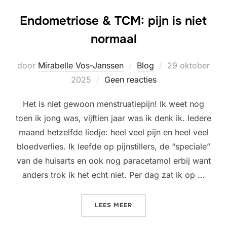
Endometriose & TCM: pijn is niet
normaal
Geplaatst
door
Mirabelle Vos-Janssen
Blog
29 oktober
op
2025
Geen reacties
Het is niet gewoon menstruatiepijn! Ik weet nog
toen ik jong was, vijftien jaar was ik denk ik. Iedere
maand hetzelfde liedje: heel veel pijn en heel veel
bloedverlies. Ik leefde op pijnstillers, de “speciale”
van de huisarts en ook nog paracetamol erbij want
anders trok ik het echt niet. Per dag zat ik op …
“ENDOMETRIOSE & TCM: PI
LEES MEER