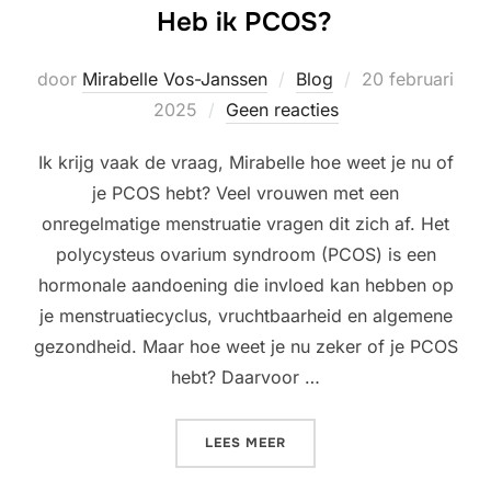
Heb ik PCOS?
Geplaatst
door
Mirabelle Vos-Janssen
Blog
20 februari
op
2025
Geen reacties
Ik krijg vaak de vraag, Mirabelle hoe weet je nu of
je PCOS hebt? Veel vrouwen met een
onregelmatige menstruatie vragen dit zich af. Het
polycysteus ovarium syndroom (PCOS) is een
hormonale aandoening die invloed kan hebben op
je menstruatiecyclus, vruchtbaarheid en algemene
gezondheid. Maar hoe weet je nu zeker of je PCOS
hebt? Daarvoor …
“HEB IK PCOS?”
LEES MEER