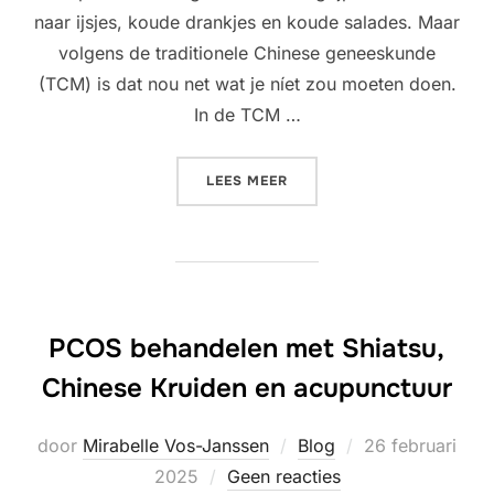
naar ijsjes, koude drankjes en koude salades. Maar
volgens de traditionele Chinese geneeskunde
(TCM) is dat nou net wat je níet zou moeten doen.
In de TCM …
“WAT TE ETEN EN DRINKEN
LEES MEER
PCOS behandelen met Shiatsu,
Chinese Kruiden en acupunctuur
Geplaatst
door
Mirabelle Vos-Janssen
Blog
26 februari
op
2025
Geen reacties