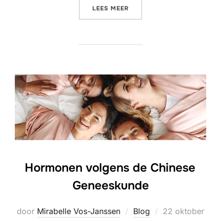
“MOXA UITLEG”
LEES MEER
Hormonen volgens de Chinese
Geneeskunde
Geplaatst
door
Mirabelle Vos-Janssen
Blog
22 oktober