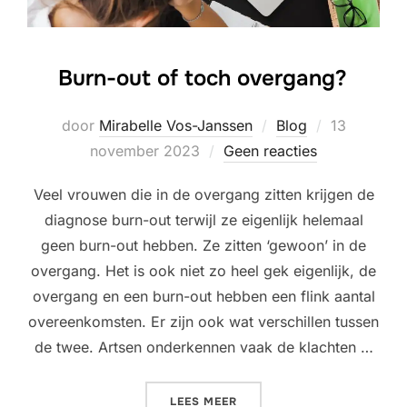
Burn-out of toch overgang?
Geplaatst
door
Mirabelle Vos-Janssen
Blog
13
op
november 2023
Geen reacties
Veel vrouwen die in de overgang zitten krijgen de
diagnose burn-out terwijl ze eigenlijk helemaal
geen burn-out hebben. Ze zitten ‘gewoon’ in de
overgang. Het is ook niet zo heel gek eigenlijk, de
overgang en een burn-out hebben een flink aantal
overeenkomsten. Er zijn ook wat verschillen tussen
de twee. Artsen onderkennen vaak de klachten …
“BURN-OUT OF TOCH OVER
LEES MEER