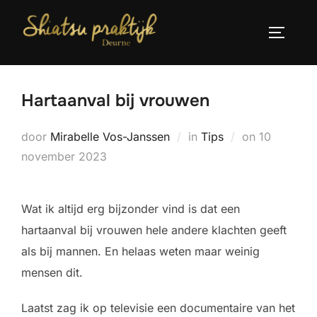
Ga
naar
TOGGLE
de
inhoud
Hartaanval bij vrouwen
Geplaatst
door
Mirabelle Vos-Janssen
in
Tips
on
10
op
november 2023
Wat ik altijd erg bijzonder vind is dat een
hartaanval bij vrouwen hele andere klachten geeft
als bij mannen. En helaas weten maar weinig
mensen dit.
Laatst zag ik op televisie een documentaire van het