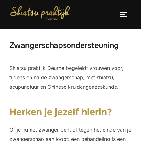
Ga
naar
TOGGLE
de
inhoud
Zwangerschapsondersteuning
Shiatsu praktijk Deurne begeleidt vrouwen vóór,
tijdens en na de zwangerschap, met shiatsu,
acupunctuur en Chinese kruidengeneeskunde.
Herken je jezelf hierin?
Of je nu net zwanger bent of tegen het einde van je
zwangerschap aan loopt: een behandeling is een