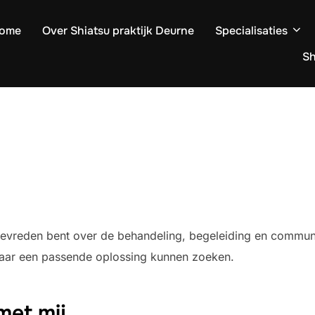
ome
Over Shiatsu praktijk Deurne
Specialisaties
S
 u tevreden bent over de behandeling, begeleiding en commun
naar een passende oplossing kunnen zoeken.
met mij