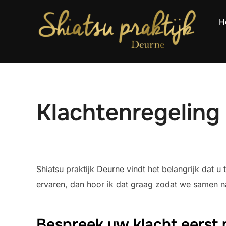
Ga
naar
H
de
inhoud
Klachtenregeling
Shiatsu praktijk Deurne vindt het belangrijk dat
ervaren, dan hoor ik dat graag zodat we samen 
Bespreek uw klacht eerst 