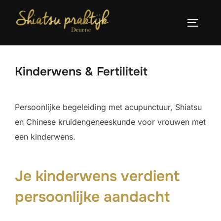
Ga
naar
TOGGLE
de
inhoud
Kinderwens & Fertiliteit
Persoonlijke begeleiding met acupunctuur, Shiatsu
en Chinese kruidengeneeskunde voor vrouwen met
een kinderwens.
Je kinderwens verdient
persoonlijke aandacht