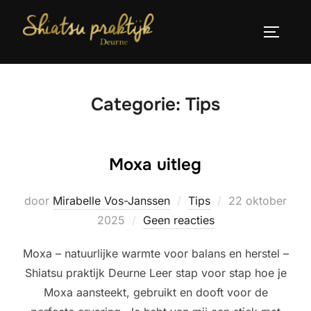
Ga
naar
TOGGLE
de
inhoud
Categorie:
Tips
Moxa uitleg
Geplaatst
door
Mirabelle Vos-Janssen
Tips
22 oktober
op
2025
Geen reacties
Moxa – natuurlijke warmte voor balans en herstel –
Shiatsu praktijk Deurne Leer stap voor stap hoe je
Moxa aansteekt, gebruikt en dooft voor de