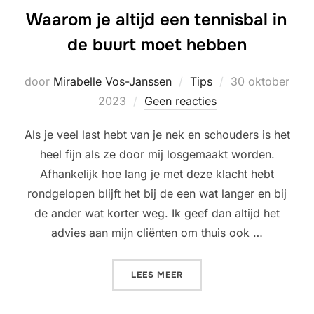
Waarom je altijd een tennisbal in
de buurt moet hebben
Geplaatst
door
Mirabelle Vos-Janssen
Tips
30 oktober
op
2023
Geen reacties
Als je veel last hebt van je nek en schouders is het
heel fijn als ze door mij losgemaakt worden.
Afhankelijk hoe lang je met deze klacht hebt
rondgelopen blijft het bij de een wat langer en bij
de ander wat korter weg. Ik geef dan altijd het
advies aan mijn cliënten om thuis ook …
“WAAROM JE ALTIJD EEN T
LEES MEER