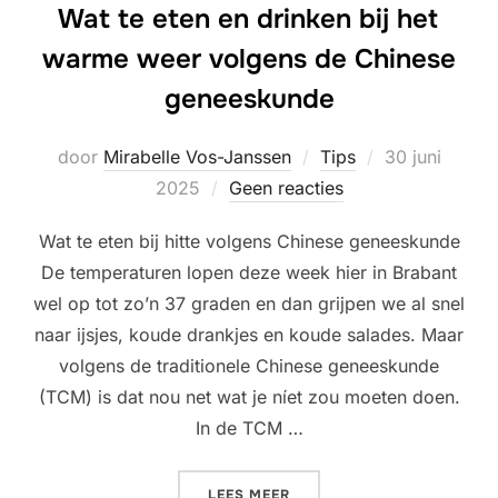
Wat te eten en drinken bij het
warme weer volgens de Chinese
geneeskunde
Geplaatst
door
Mirabelle Vos-Janssen
Tips
30 juni
op
2025
Geen reacties
Wat te eten bij hitte volgens Chinese geneeskunde
De temperaturen lopen deze week hier in Brabant
wel op tot zo’n 37 graden en dan grijpen we al snel
naar ijsjes, koude drankjes en koude salades. Maar
volgens de traditionele Chinese geneeskunde
(TCM) is dat nou net wat je níet zou moeten doen.
In de TCM …
“WAT TE ETEN EN DRINKEN
LEES MEER