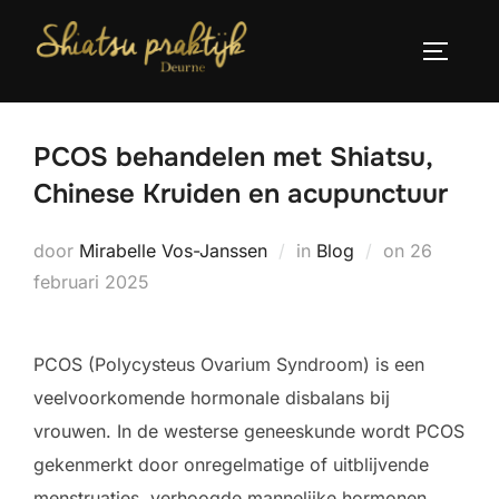
Ga
naar
TOGGLE
de
inhoud
PCOS behandelen met Shiatsu,
Chinese Kruiden en acupunctuur
Geplaatst
door
Mirabelle Vos-Janssen
in
Blog
on
26
op
februari 2025
PCOS (Polycysteus Ovarium Syndroom) is een
veelvoorkomende hormonale disbalans bij
vrouwen. In de westerse geneeskunde wordt PCOS
gekenmerkt door onregelmatige of uitblijvende
menstruaties, verhoogde mannelijke hormonen