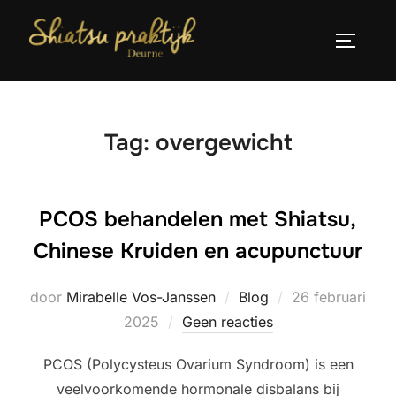
Ga
naar
TOGGLE
de
inhoud
Tag:
overgewicht
PCOS behandelen met Shiatsu,
Chinese Kruiden en acupunctuur
Geplaatst
door
Mirabelle Vos-Janssen
Blog
26 februari
op
2025
Geen reacties
PCOS (Polycysteus Ovarium Syndroom) is een
veelvoorkomende hormonale disbalans bij