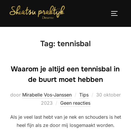
Ga
naar
TOGGLE
de
inhoud
Tag:
tennisbal
Waarom je altijd een tennisbal in
de buurt moet hebben
Geplaatst
door
Mirabelle Vos-Janssen
Tips
30 oktober
op
2023
Geen reacties
Als je veel last hebt van je nek en schouders is het
heel fijn als ze door mij losgemaakt worden.