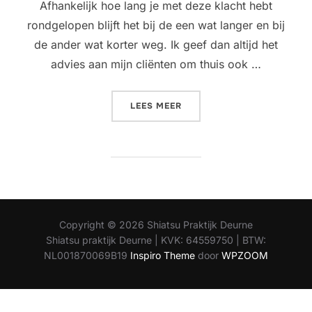
Afhankelijk hoe lang je met deze klacht hebt
rondgelopen blijft het bij de een wat langer en bij
de ander wat korter weg. Ik geef dan altijd het
advies aan mijn cliënten om thuis ook …
“WAAROM JE ALTIJD EEN T
LEES MEER
Copyright © 2026 Shiatsu Praktijk Deurne
Shiatsu praktijk Deurne | KVK: 64559750 | BTW:
NL001870069B19
Inspiro Theme
door
WPZOOM