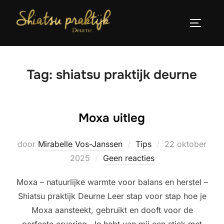
Ga
naar
TOGGLE
de
inhoud
Tag:
shiatsu praktijk deurne
Moxa uitleg
Geplaatst
door
Mirabelle Vos-Janssen
Tips
22 oktober
op
2025
Geen reacties
Moxa – natuurlijke warmte voor balans en herstel –
Shiatsu praktijk Deurne Leer stap voor stap hoe je
Moxa aansteekt, gebruikt en dooft voor de