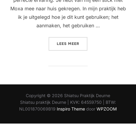
perfecte ervaring. Je hebt van mij een stick met
Moxa mee naar huis gekregen. In mijn praktijk heb
ik je uitgelegd hoe je dit kunt gebruiken; het
aanmaken, het gebruiken …
“MOXA UITLEG”
LEES MEER
Copyright © 2026 Shiatsu Praktijk Deurne
Shiatsu praktijk Deurne | KVK: 64559750 | BTW:
NL001870069B19
Inspiro Theme
door
WPZOOM