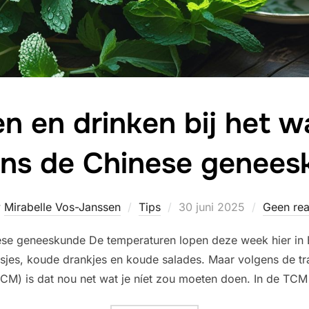
en en drinken bij het 
ens de Chinese genees
Geplaatst
r
Mirabelle Vos-Janssen
Tips
30 juni 2025
Geen rea
op
inese geneeskunde De temperaturen lopen deze week hier in 
 ijsjes, koude drankjes en koude salades. Maar volgens de t
CM) is dat nou net wat je níet zou moeten doen. In de TC