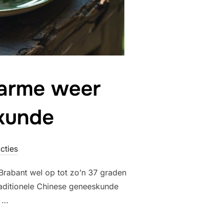
warme weer
kunde
cties
Brabant wel op tot zo’n 37 graden
raditionele Chinese geneeskunde
M …