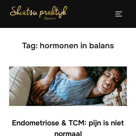
Ga
naar
TOGGLE
de
inhoud
Tag:
hormonen in balans
Endometriose & TCM: pijn is niet
normaal