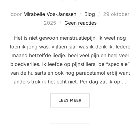
Geplaatst
door
Mirabelle Vos-Janssen
Blog
29 oktober
op
2025
Geen reacties
Het is niet gewoon menstruatiepijn! Ik weet nog
toen ik jong was, vijftien jaar was ik denk ik. Iedere
maand hetzelfde liedje: heel veel pijn en heel veel
bloedverlies. Ik leefde op pijnstillers, de “speciale”
van de huisarts en ook nog paracetamol erbij want
anders trok ik het echt niet. Per dag zat ik op …
“ENDOMETRIOSE & TCM: PI
LEES MEER