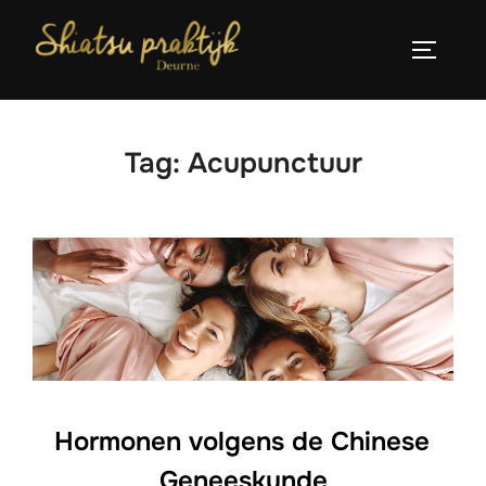
Ga
naar
TOGGLE
de
inhoud
Tag:
Acupunctuur
Hormonen volgens de Chinese
Geneeskunde