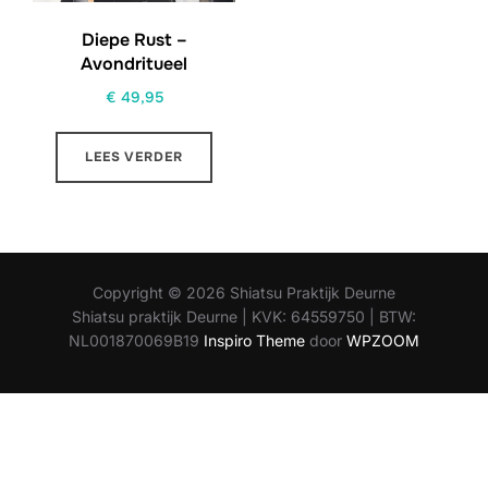
Diepe Rust –
Avondritueel
€
49,95
LEES VERDER
Copyright © 2026 Shiatsu Praktijk Deurne
Shiatsu praktijk Deurne | KVK: 64559750 | BTW:
NL001870069B19
Inspiro Theme
door
WPZOOM