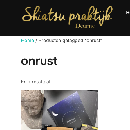
Ga
naar
H
de
inhoud
Home
/ Producten getagged “onrust”
onrust
Enig resultaat