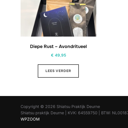
Diepe Rust – Avondritueel
€
49,95
LEES VERDER
Copyright © 2026 Shiatsu Praktijk Deurne
Shiatsu praktijk Deurne | KVK: 64559750 | BTW: NL00
WPZOOM