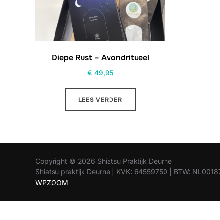
Diepe Rust – Avondritueel
€
49,95
LEES VERDER
Copyright © 2026 Shiatsu Praktijk Deurne
Shiatsu praktijk Deurne | KVK: 64559750 | BTW: NL00
WPZOOM