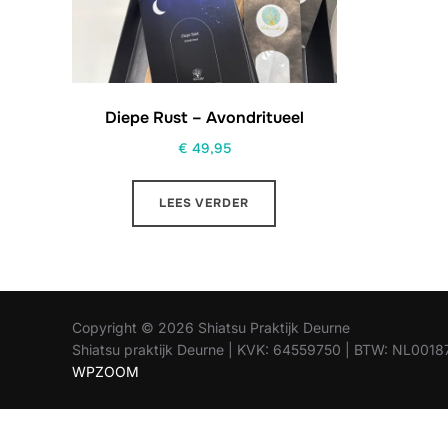
Diepe Rust – Avondritueel
€
49,95
LEES VERDER
Copyright © 2026 Shiatsu Praktijk Deurne
Shiatsu praktijk Deurne | KVK: 64559750 | BTW: NL00
WPZOOM