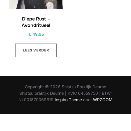
Diepe Rust –
Avondritueel
€
49,95
LEES VERDER
Copyright © 2026 Shiatsu Praktijk Deurne
Shiatsu praktijk Deurne | KVK: 64559750 | BTW:
NL001870069B19
Inspiro Theme
door
WPZOOM