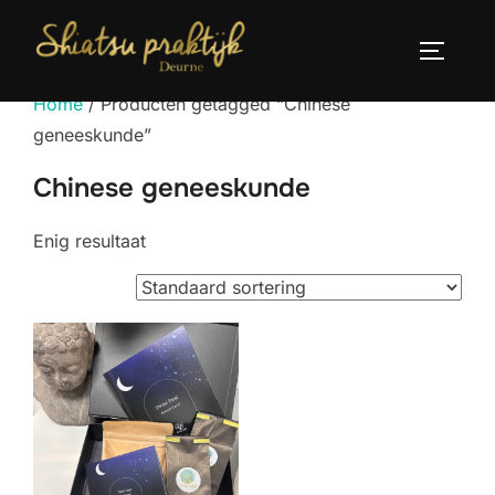
Ga
naar
TOGGLE
de
Home
/ Producten getagged “Chinese
inhoud
geneeskunde”
Chinese geneeskunde
Enig resultaat