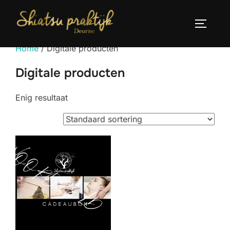
Ga
naar
TOGGLE
de
Home
/ Digitale producten
inhoud
Digitale producten
Enig resultaat