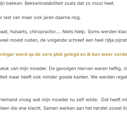
jn bekken. Bekkeninstabiliteit zoals dat zo mooi heet.
er last van maar ook jaren daarna nog.
paat, huisarts, chiropractor…. Niets hielp. Soms werden kla
eel moest rusten, de volgende schreef een heel rijtje pijnsti
e vinger werd op de zere plek gelegd en ik kon weer verde
geluk van mijn moeder. De gevolgen hiervan waren heftig,
teit maar heeft ook minder goede kanten. We werden regel
iemand vroeg wat mijn moeder nu zelf wilde. Dat heeft mij 
een die ene klacht. Samen werken aan het herstel zowel lich