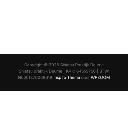
Copyright © 2026 Shiatsu Praktijk Deurne
Shiatsu praktijk Deurne | KVK: 64559750 | BTW:
NL001870069B19
Inspiro Theme
door
WPZOOM